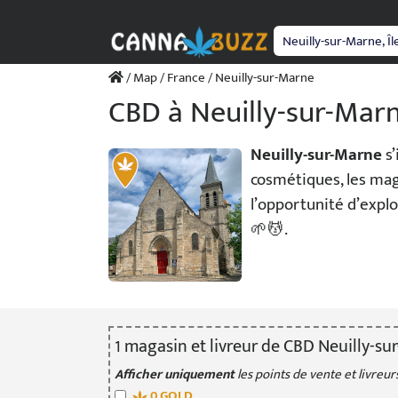
Passer
au
contenu
/
Map
/
France
/ Neuilly-sur-Marne
CBD à Neuilly-sur-Marne
Neuilly-sur-Marne
s’
cosmétiques, les mag
l’opportunité d’expl
🌱💆.
1
magasin
et livreur
de CBD Neuilly-su
Afficher uniquement
les points de vente et livreurs
0
GOLD