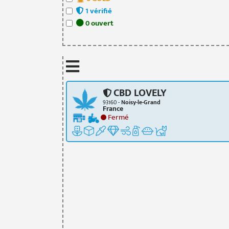
1
vérifié
0
ouvert
CBD LOVELY
93160 -
Noisy-le-Grand
France
Fermé