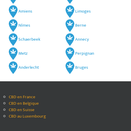
Amiens
Limoges
Nîmes
Berne
Schaerbeek
Annecy
Metz
Perpignan
Anderlecht
Bruges
CBD en France
CBD en Belgique
CBD en Suisse
CBD au Luxembourg