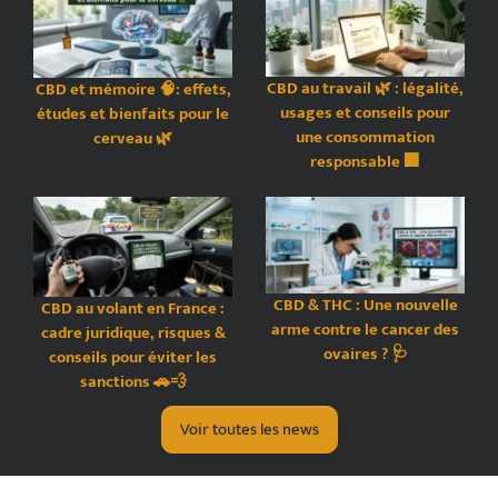
CBD au travail 🌿 : légalité,
CBD et mémoire 🧠: effets,
usages et conseils pour
études et bienfaits pour le
une consommation
cerveau 🌿
responsable 🏢
CBD & THC : Une nouvelle
CBD au volant en France :
arme contre le cancer des
cadre juridique, risques &
ovaires ? 🩺
conseils pour éviter les
sanctions 🚗💨
Voir toutes les news