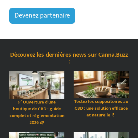
Devenez partenaire
Découvez les dernières news sur Canna.Buzz
:
Testez les suppositoires au
✅ Ouverture d'une
CBD : une solution efficace
boutique de CBD : guide
et naturelle 💊
complet et réglementation
2026 🌿