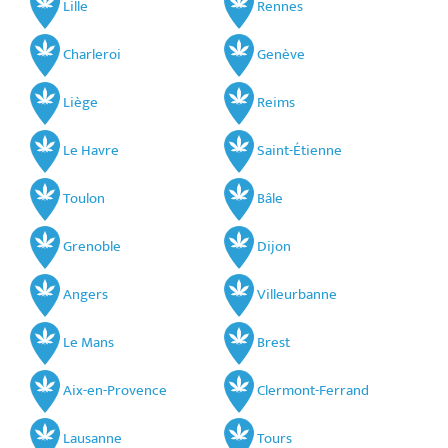
Lille
Rennes
Charleroi
Genève
Liège
Reims
Le Havre
Saint-Étienne
Toulon
Bâle
Grenoble
Dijon
Angers
Villeurbanne
Le Mans
Brest
Aix-en-Provence
Clermont-Ferrand
Lausanne
Tours