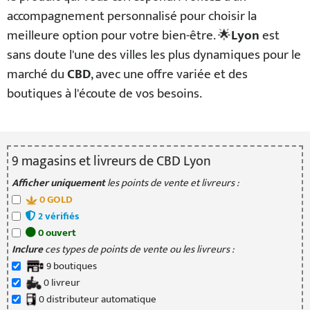
accompagnement personnalisé pour choisir la
meilleure option pour votre bien-être. 🌟
Lyon
est
sans doute l'une des villes les plus dynamiques pour le
marché du
CBD
, avec une offre variée et des
boutiques à l'écoute de vos besoins.
9
magasin
s
et livreur
s
de CBD Lyon
Afficher uniquement
les points de vente et livreurs :
0
GOLD
2
vérifié
s
0
ouvert
Inclure
ces types de points de vente ou les livreurs :
9
boutique
s
0
livreur
0
distributeur
automatique