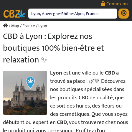
Passer
Connexion
au
contenu
/
Map
/
France
/ Lyon
CBD à Lyon : Explorez nos
boutiques 100% bien-être et
relaxation ✨
Lyon
est une ville où le
CBD
a
trouvé sa place ! 🌿💚 Découvrez
nos boutiques spécialisées dans
les produits CBD de qualité, que
ce soit des huiles, des fleurs ou
des cosmétiques. Que vous soyez
débutant ou expert en
CBD
, vous trouverez chez nous
le produit qui vous correspond. Profitez d'un