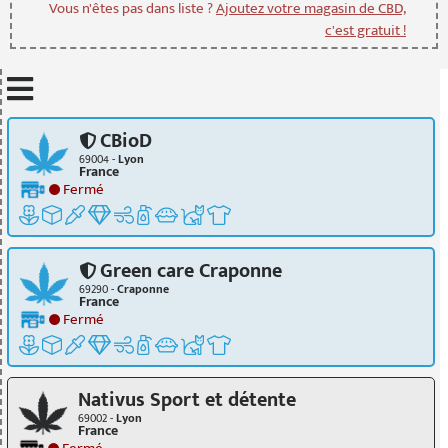
Vous n'êtes pas dans liste ?
Ajoutez votre magasin de CBD,
c'est gratuit !
Mettre à jour quand je déplace la carte
CBioD
69004 -
Lyon
France
Fermé
Green care Craponne
69290 -
Craponne
France
Fermé
Nativus Sport et détente
69002 -
Lyon
France