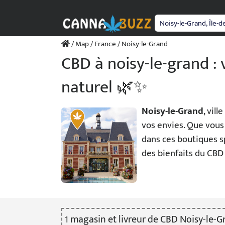
Passer
au
contenu
/
Map
/
France
/ Noisy-le-Grand
CBD à noisy-le-grand :
naturel 🌿✨
Noisy-le-Grand
, vil
vos envies. Que vous
dans ces boutiques s
des bienfaits du CBD 
1
magasin
et livreur
de CBD Noisy-le-G