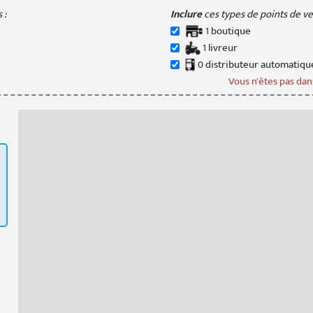
 :
Inclure
ces types de points de ven
1
boutique
1
livreur
0
distributeur
automatiqu
Vous n'êtes pas dans