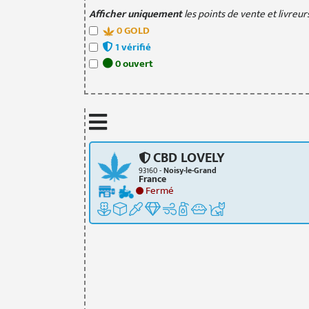
Afficher uniquement
les points de vente et livreurs
0
GOLD
1
vérifié
0
ouvert
CBD LOVELY
93160 -
Noisy-le-Grand
France
Fermé