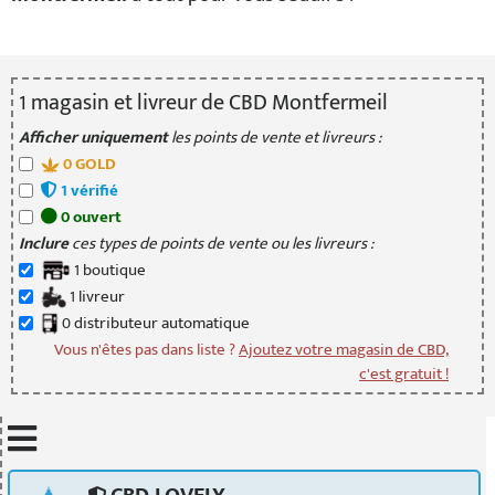
1
magasin
et livreur
de CBD Montfermeil
Afficher uniquement
les points de vente et livreurs :
0
GOLD
1
vérifié
0
ouvert
Inclure
ces types de points de vente ou les livreurs :
1
boutique
1
livreur
0
distributeur
automatique
Vous n'êtes pas dans liste ?
Ajoutez votre magasin de CBD,
c'est gratuit !
Mettre à jour quand je déplace la carte