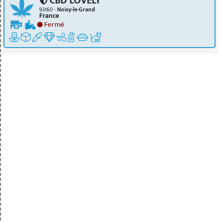
CBD LOVELY
93160 -
Noisy-le-Grand
France
Fermé