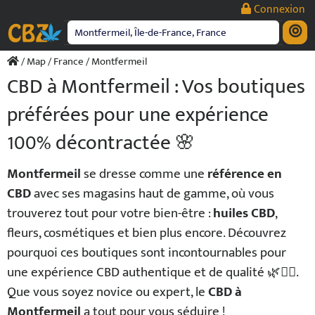
Passer
Connexion
au
contenu
/
Map
/
France
/ Montfermeil
CBD à Montfermeil : Vos boutiques
préférées pour une expérience
100% décontractée 🌸
Montfermeil
se dresse comme une
référence en
CBD
avec ses magasins haut de gamme, où vous
trouverez tout pour votre bien-être :
huiles CBD
,
fleurs, cosmétiques et bien plus encore. Découvrez
pourquoi ces boutiques sont incontournables pour
une expérience CBD authentique et de qualité 🌿💆‍♂️.
Que vous soyez novice ou expert, le
CBD à
Montfermeil
a tout pour vous séduire !