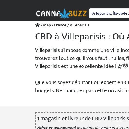
Passer
au
contenu
/
Map
/
France
/ Villeparisis
CBD à Villeparisis : Où
Villeparisis s’impose comme une ville in
trouverez tout ce qu'il vous faut : huiles
Villeparisis est une excellente idée ! 🌿💆
Que vous soyez débutant ou expert en
C
budgets. Ne manquez pas cette occasion 
1
magasin
et livreur
de CBD Villeparisis
Afficher uniquement
les points de vente et livreurs