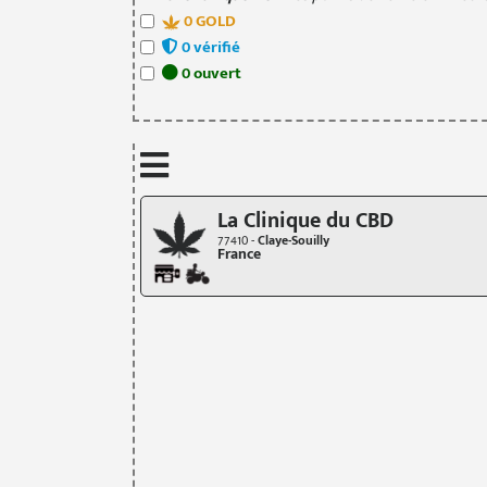
0
GOLD
0
vérifié
0
ouvert
La Clinique du CBD
77410 -
Claye-Souilly
France