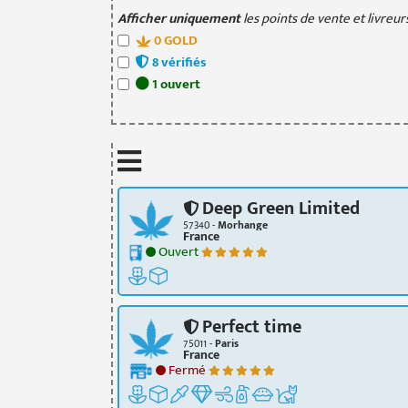
Afficher uniquement
les points de vente et livreurs
0
GOLD
8
vérifié
s
1
ouvert
Deep Green Limited
57340 -
Morhange
France
Ouvert
Perfect time
75011 -
Paris
France
Fermé