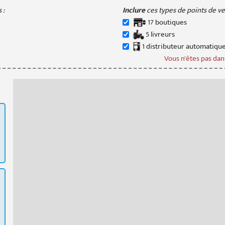
 :
Inclure
ces types de points de ven
17
boutique
s
5
livreur
s
1
distributeur
automatiqu
Vous n'êtes pas dans