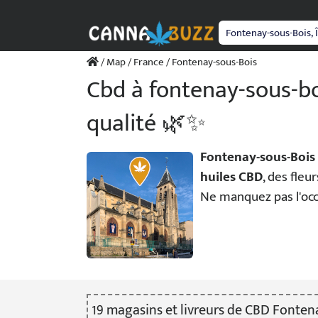
Passer
au
contenu
/
Map
/
France
/ Fontenay-sous-Bois
Cbd à fontenay-sous-bo
qualité 🌿✨
Fontenay-sous-Bois
huiles CBD
, des fle
Ne manquez pas l'occ
19
magasin
s
et livreur
s
de CBD Fontena