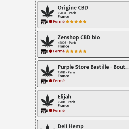
Origine CBD
75004 -
Paris
France
Fermé
Zenshop CBD bio
75005 -
Paris
France
Fermé
Purple Store Bastille - Boutique CBD
75011 -
Paris
France
Fermé
Elijah
75011 -
Paris
France
Fermé
Deli Hemp