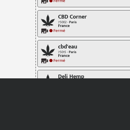
Fermé
CBD Corner
75002 -
Paris
France
Fermé
cbd'eau
75015 -
Paris
France
Fermé
Deli Hemp
75018 -
Paris
France
Fermé
Flowers Power
75015 -
Paris
France
Fermé