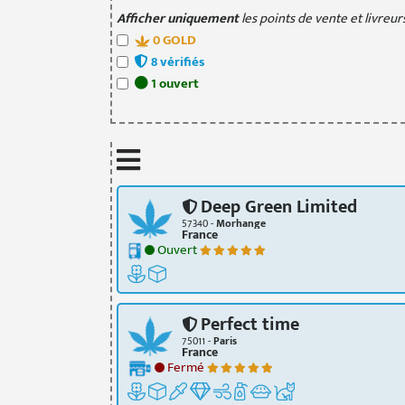
Afficher uniquement
les points de vente et livreurs
0
GOLD
8
vérifié
s
1
ouvert
Deep Green Limited
57340 -
Morhange
France
Ouvert
Perfect time
75011 -
Paris
France
Fermé