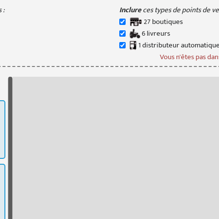
 :
Inclure
ces types de points de ven
27
boutique
s
6
livreur
s
1
distributeur
automatiqu
Vous n'êtes pas dans