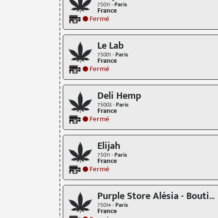
75011 -
Paris
France
Fermé
Le Lab
75001 -
Paris
France
Fermé
Deli Hemp
75003 -
Paris
France
Fermé
Elijah
75011 -
Paris
France
Fermé
Purple Store Alésia - Boutique CBD
75014 -
Paris
France