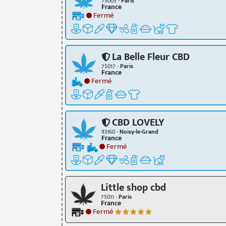
75005 -
Paris
France
Fermé
La Belle Fleur CBD
75017 -
Paris
France
Fermé
CBD LOVELY
93160 -
Noisy-le-Grand
France
Fermé
Little shop cbd
75011 -
Paris
France
Fermé