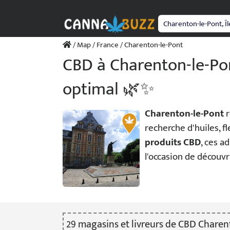
Passer
au
contenu
/
Map
/
France
/ Charenton-le-Pont
CBD à Charenton-le-Pon
optimal 🌿✨
Charenton-le-Pont
r
recherche d'huiles, 
produits CBD
, ces a
l'occasion de découvri
29
magasin
s
et livreur
s
de CBD Charen