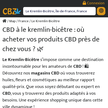
Passer
Connexion
au
contenu
/
Map
/
France
/ Le Kremlin-Bicêtre
CBD à le kremlin-bicêtre : où
acheter vos produits CBD près de
chez vous ? 🌿
Le Kremlin-Bicêtre
s’impose comme une destination
incontournable pour les amateurs de
CBD
! 🛍️
Découvrez nos
magasins CBD
où vous trouverez
huiles, fleurs et cosmétiques au meilleur rapport
qualité-prix. Que vous soyez débutant ou expert en
CBD
, vous y trouverez des produits adaptés à vos
besoins. Une expérience shopping unique dans cette
ville dynamique !