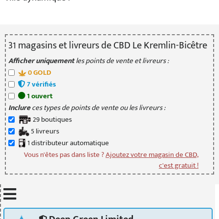
31
magasin
s
et livreur
s
de CBD Le Kremlin-Bicêtre
Afficher uniquement
les points de vente et livreurs :
0
GOLD
7
vérifié
s
1
ouvert
Inclure
ces types de points de vente ou les livreurs :
29
boutique
s
5
livreur
s
1
distributeur
automatique
Vous n'êtes pas dans liste ?
Ajoutez votre magasin de CBD,
c'est gratuit !
Mettre à jour quand je déplace la carte