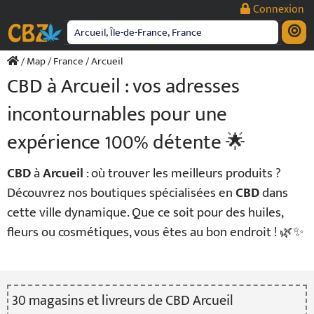
Passer
Connexion
au
contenu
/
Map
/
France
/ Arcueil
CBD à Arcueil : vos adresses
incontournables pour une
expérience 100% détente 🌟
CBD
à
Arcueil
: où trouver les meilleurs produits ?
Découvrez nos boutiques spécialisées en
CBD
dans
cette ville dynamique. Que ce soit pour des huiles,
fleurs ou cosmétiques, vous êtes au bon endroit ! 🌿✨
30
magasin
s
et livreur
s
de CBD Arcueil