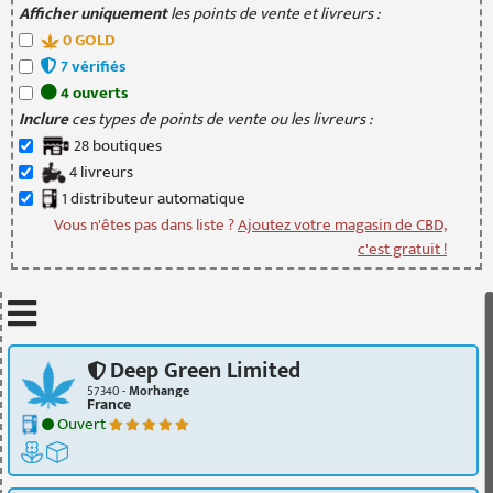
Afficher uniquement
les points de vente et livreurs :
0
GOLD
7
vérifié
s
4
ouvert
s
Inclure
ces types de points de vente ou les livreurs :
28
boutique
s
4
livreur
s
1
distributeur
automatique
Vous n'êtes pas dans liste ?
Ajoutez votre magasin de CBD,
c'est gratuit !
Mettre à jour quand je déplace la carte
Deep Green Limited
57340 -
Morhange
France
Ouvert