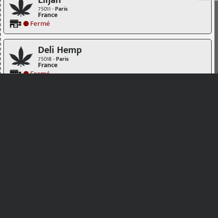
Elijah
75011 -
Paris
France
Fermé
Deli Hemp
75018 -
Paris
France
Fermé
CDUCBD CBD Shop
75017 -
Paris
France
Fermé
Sensity
92140 -
Clamart
France
La Galerie du Chanvre