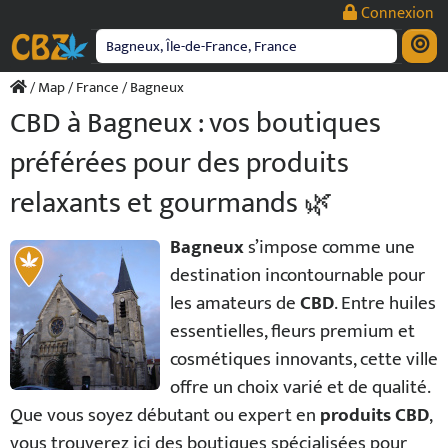
Passer
Connexion
au
contenu
/
Map
/
France
/ Bagneux
CBD à Bagneux : vos boutiques
préférées pour des produits
relaxants et gourmands 🌿
Bagneux
s’impose comme une
destination incontournable pour
les amateurs de
CBD
. Entre huiles
essentielles, fleurs premium et
cosmétiques innovants, cette ville
offre un choix varié et de qualité.
Que vous soyez débutant ou expert en
produits CBD
,
vous trouverez ici des boutiques spécialisées pour