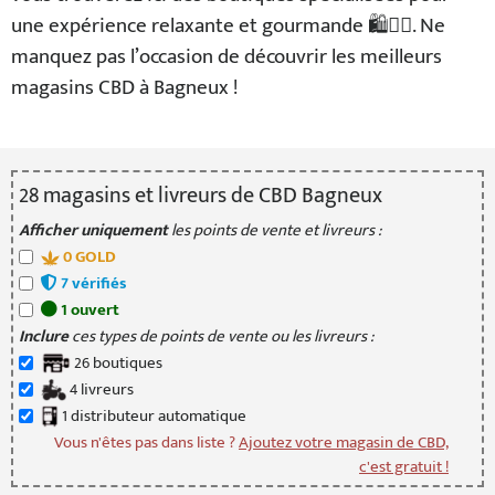
une expérience relaxante et gourmande 🛍️💆‍♀️. Ne
manquez pas l’occasion de découvrir les meilleurs
magasins CBD à Bagneux !
28
magasin
s
et livreur
s
de CBD Bagneux
Afficher uniquement
les points de vente et livreurs :
0
GOLD
7
vérifié
s
1
ouvert
Inclure
ces types de points de vente ou les livreurs :
26
boutique
s
4
livreur
s
1
distributeur
automatique
Vous n'êtes pas dans liste ?
Ajoutez votre magasin de CBD,
c'est gratuit !