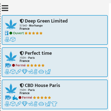
Mettre à jour quand je déplace la carte
Deep Green Limited
57340 -
Morhange
France
Ouvert
Perfect time
75011 -
Paris
France
Fermé
CBD House Paris
75011 -
Paris
France
Fermé