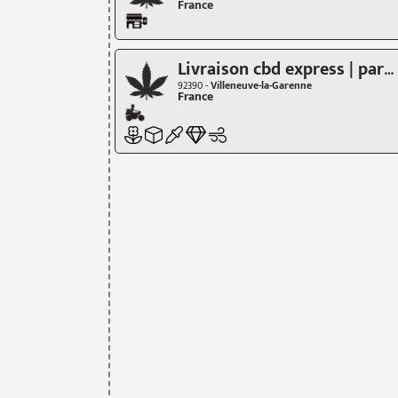
France
Livraison cbd express | paris cbd
92390 -
Villeneuve-la-Garenne
France