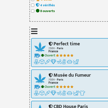
4
vérifié
s
8
ouvert
s
Perfect time
75011 -
Paris
France
Ouvert
Musée du Fumeur
75011 -
Paris
France
Ouvert
CBD House Paris