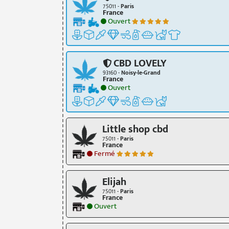
75011 -
Paris
France
Ouvert
CBD LOVELY
93160 -
Noisy-le-Grand
France
Ouvert
Little shop cbd
75011 -
Paris
France
Fermé
Elijah
75011 -
Paris
France
Ouvert