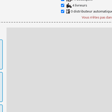
4
livreur
s
0
distributeur
automatiqu
Vous n'êtes pas dans