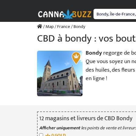
Passer
au
contenu
/
Map
/
France
/ Bondy
CBD à bondy : vos bout
Bondy
regorge de bou
Que vous soyez un no
des huiles, des fleu
en ligne !
12
magasin
s
et livreur
s
de CBD Bondy
Afficher uniquement
les points de vente et livreurs
0
GOLD