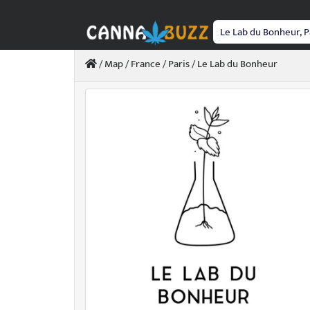
Passer
au
contenu
/
Map
/
France
/
Paris
/ Le Lab du Bonheur