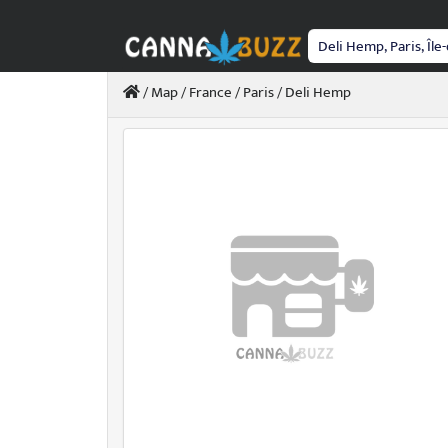
Passer
au
contenu
/
Map
/
France
/
Paris
/ Deli Hemp