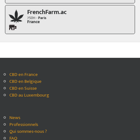
FrenchFarm.ac
75011 -
Paris
France
CBD en France
CBD en Belgique
CBD en Suisse
CBD au Luxembourg
News
Professionnels
Qui sommes-nous ?
FAQ