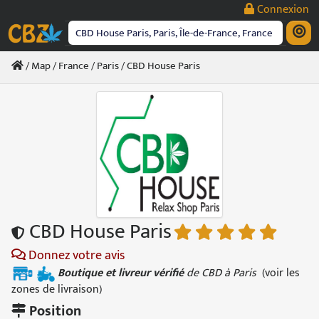
Passer
Connexion
au
contenu
/
Map
/
France
/
Paris
/ CBD House Paris
CBD House Paris
Donnez votre avis
Boutique et livreur vérifié
de CBD à Paris
(
voir les
zones de livraison
)
Position