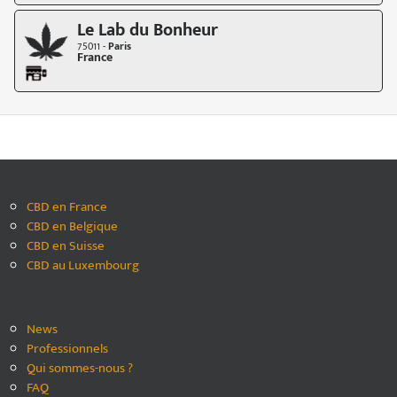
Le Lab du Bonheur
75011 -
Paris
France
CBD en France
CBD en Belgique
CBD en Suisse
CBD au Luxembourg
News
Professionnels
Qui sommes-nous ?
FAQ