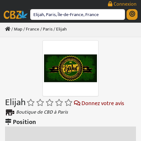
Passer
Connexion
au
contenu
/
Map
/
France
/
Paris
/ Elijah
Elijah
Donnez votre avis
Boutique de CBD à Paris
Position