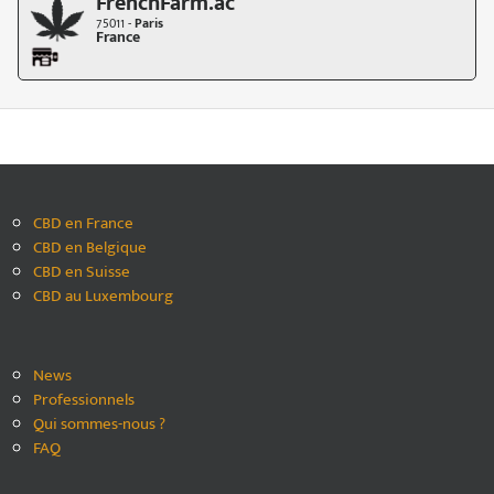
FrenchFarm.ac
75011 -
Paris
France
CBD en France
CBD en Belgique
CBD en Suisse
CBD au Luxembourg
News
Professionnels
Qui sommes-nous ?
FAQ