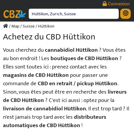
Passer
Connexion
au
contenu
/
Map
/
Suisse
/ Hüttikon
Achetez du CBD Hüttikon
Vous cherchez du
cannabidiol Hüttikon
? Vous êtes
au bon endroit ! Les
boutiques de CBD Hüttikon
?
Elles sont toutes ici : prenez contact avec les
magasins de CBD Hüttikon
pour passer une
commande de
CBD en retrait / pickup Hüttikon
.
Sinon, vous êtes peut être en recherche des
livreurs
de CBD Hüttikon
? C'est ici aussi : optez pour la
livraison de cannabidiol Hüttikon
. Il est trop tard ? Il
n'est jamais trop tard avec les
distributeurs
automatiques de CBD Hüttikon
!