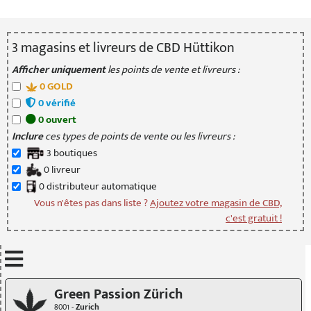
3
magasin
s
et livreur
s
de CBD Hüttikon
Afficher uniquement
les points de vente et livreurs :
0
GOLD
0
vérifié
0
ouvert
Inclure
ces types de points de vente ou les livreurs :
3
boutique
s
0
livreur
0
distributeur
automatique
Vous n'êtes pas dans liste ?
Ajoutez votre magasin de CBD,
c'est gratuit !
Mettre à jour quand je déplace la carte
Green Passion Zürich
8001 -
Zurich