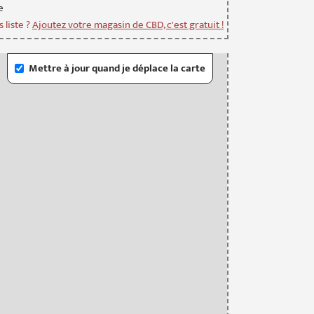
e
 liste ?
Ajoutez votre magasin de CBD, c'est gratuit !
Mettre à jour quand je déplace la carte