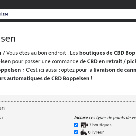
lsen
n
? Vous êtes au bon endroit ! Les
boutiques de CBD Bop
lsen
pour passer une commande de
CBD en retrait / p
oppelsen
? C'est ici aussi : optez pour la
livraison de can
eurs automatiques de CBD Boppelsen
!
en
 :
Inclure
ces types de points de ven
3
boutique
s
0
livreur