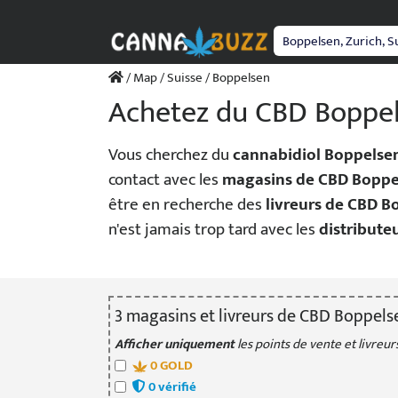
Passer
au
contenu
/
Map
/
Suisse
/ Boppelsen
Achetez du CBD Boppe
Vous cherchez du
cannabidiol Boppelse
contact avec les
magasins de CBD Boppe
être en recherche des
livreurs de CBD B
n'est jamais trop tard avec les
distribut
3
magasin
s
et livreur
s
de CBD Boppels
Afficher uniquement
les points de vente et livreurs
0
GOLD
0
vérifié