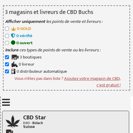
3
magasin
s
et livreur
s
de CBD Buchs
Afficher uniquement
les points de vente et livreurs :
0
GOLD
0
vérifié
0
ouvert
Inclure
ces types de points de vente ou les livreurs :
3
boutique
s
0
livreur
0
distributeur
automatique
Vous n'êtes pas dans liste ?
Ajoutez votre magasin de CBD,
c'est gratuit !
Mettre à jour quand je déplace la carte
CBD Star
8180 -
Bülach
Suisse