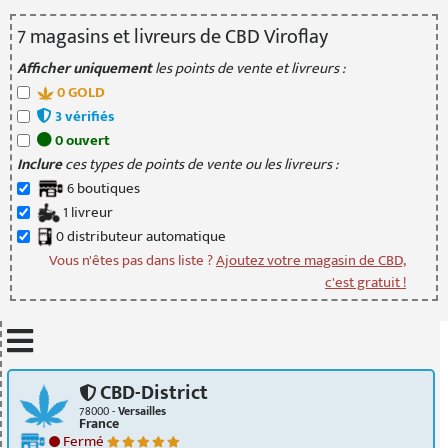
7
magasin
s
et livreur
s
de CBD Viroflay
Afficher uniquement
les points de vente et livreurs :
0
GOLD
3
vérifié
s
0
ouvert
Inclure
ces types de points de vente ou les livreurs :
6
boutique
s
1
livreur
0
distributeur
automatique
Vous n'êtes pas dans liste ?
Ajoutez votre magasin de CBD,
c'est gratuit !
Mettre à jour quand je déplace la carte
CBD-District
78000 -
Versailles
France
Fermé