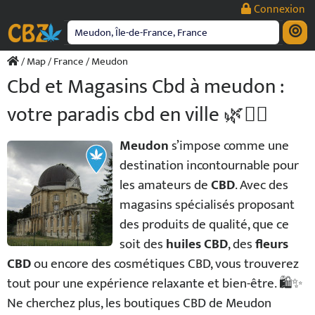
Passer
Connexion
au
contenu
/
Map
/
France
/ Meudon
Cbd et Magasins Cbd à meudon :
votre paradis cbd en ville 🌿💆‍♂️
Meudon
s’impose comme une
destination incontournable pour
les amateurs de
CBD
. Avec des
magasins spécialisés proposant
des produits de qualité, que ce
soit des
huiles CBD
, des
fleurs
CBD
ou encore des cosmétiques CBD, vous trouverez
tout pour une expérience relaxante et bien-être. 🛍️✨
Ne cherchez plus, les boutiques CBD de Meudon