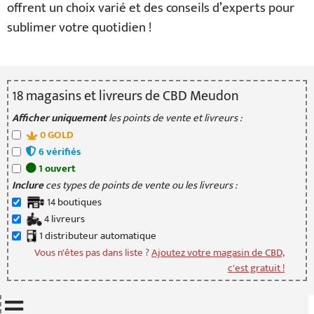
offrent un choix varié et des conseils d’experts pour
sublimer votre quotidien !
18
magasin
s
et livreur
s
de CBD Meudon
Afficher uniquement
les points de vente et livreurs :
0
GOLD
6
vérifié
s
1
ouvert
Inclure
ces types de points de vente ou les livreurs :
14
boutique
s
4
livreur
s
1
distributeur
automatique
Vous n'êtes pas dans liste ?
Ajoutez votre magasin de CBD,
c'est gratuit !
Mettre à jour quand je déplace la carte