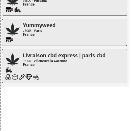
92800 -
Puteaux
France
Yummyweed
75008 -
Paris
France
Livraison cbd express | paris cbd
92390 -
Villeneuve-la-Garenne
France