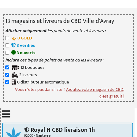
13
magasin
s
et livreur
s
de CBD Ville-d'Avray
Afficher uniquement
les points de vente et livreurs :
0
GOLD
3
vérifié
s
3
ouvert
s
Inclure
ces types de points de vente ou les livreurs :
12
boutique
s
2
livreur
s
0
distributeur
automatique
Vous n'êtes pas dans liste ?
Ajoutez votre magasin de CBD,
c'est gratuit !
Mettre à jour quand je déplace la carte
Royal H CBD livraison 1h
92000 -
Nanterre