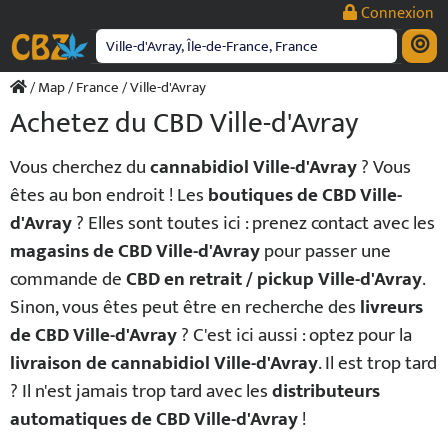
Passer
Connexion
au
contenu
/
Map
/
France
/ Ville-d'Avray
Achetez du CBD Ville-d'Avray
Vous cherchez du
cannabidiol Ville-d'Avray
? Vous
êtes au bon endroit ! Les
boutiques de CBD Ville-
d'Avray
? Elles sont toutes ici : prenez contact avec les
magasins de CBD Ville-d'Avray
pour passer une
commande de
CBD en retrait / pickup Ville-d'Avray
.
Sinon, vous êtes peut être en recherche des
livreurs
de CBD Ville-d'Avray
? C'est ici aussi : optez pour la
livraison de cannabidiol Ville-d'Avray
. Il est trop tard
? Il n'est jamais trop tard avec les
distributeurs
automatiques de CBD Ville-d'Avray
!