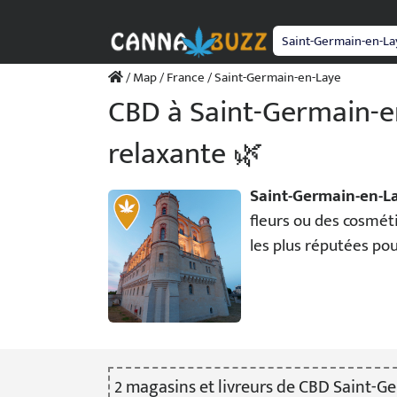
Passer
au
contenu
/
Map
/
France
/ Saint-Germain-en-Laye
CBD à Saint-Germain-en
relaxante 🌿
Saint-Germain-en-L
fleurs ou des cosmét
les plus réputées po
2
magasin
s
et livreur
s
de CBD Saint-Ge