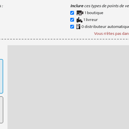
 :
Inclure
ces types de points de ven
1
boutique
1
livreur
0
distributeur
automatiqu
Vous n'êtes pas dans