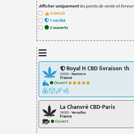
Afficher uniquement
les points de vente et livreurs
0
GOLD
1
vérifié
2
ouvert
s
Royal H CBD livraison 1h
92000 -
Nanterre
France
Ouvert
La Chanvré CBD-Paris
78000 -
Versailles
France
Ouvert