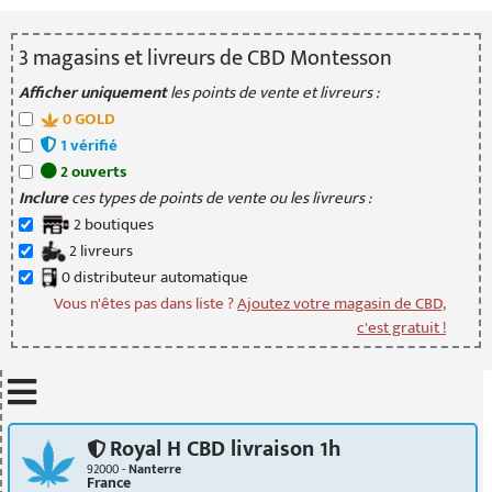
3
magasin
s
et livreur
s
de CBD Montesson
Afficher uniquement
les points de vente et livreurs :
0
GOLD
1
vérifié
2
ouvert
s
Inclure
ces types de points de vente ou les livreurs :
2
boutique
s
2
livreur
s
0
distributeur
automatique
Vous n'êtes pas dans liste ?
Ajoutez votre magasin de CBD,
c'est gratuit !
Mettre à jour quand je déplace la carte
Royal H CBD livraison 1h
92000 -
Nanterre
France