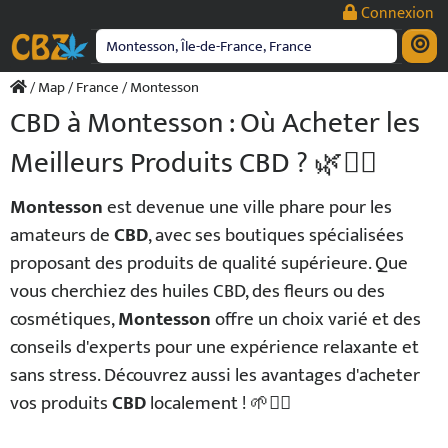
Passer
Connexion
au
contenu
/
Map
/
France
/ Montesson
CBD à Montesson : Où Acheter les
Meilleurs Produits CBD ? 🌿💆‍♂️
Montesson
est devenue une ville phare pour les
amateurs de
CBD
, avec ses boutiques spécialisées
proposant des produits de qualité supérieure. Que
vous cherchiez des huiles CBD, des fleurs ou des
cosmétiques,
Montesson
offre un choix varié et des
conseils d'experts pour une expérience relaxante et
sans stress. Découvrez aussi les avantages d'acheter
vos produits
CBD
localement ! 🌱💆‍♀️