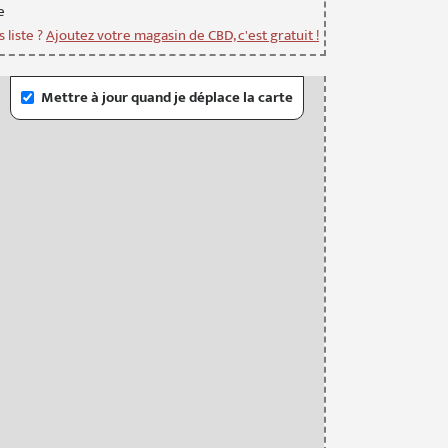
e
 liste ?
Ajoutez votre magasin de CBD, c'est gratuit !
Mettre à jour quand je déplace la carte