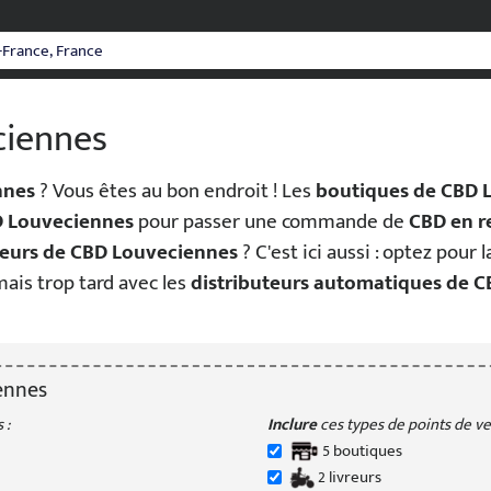
ciennes
nnes
? Vous êtes au bon endroit ! Les
boutiques de CBD 
D Louveciennes
pour passer une commande de
CBD en r
reurs de CBD Louveciennes
? C'est ici aussi : optez pour 
jamais trop tard avec les
distributeurs automatiques de 
ennes
 :
Inclure
ces types de points de ven
5
boutique
s
2
livreur
s