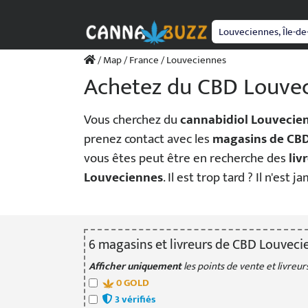
Passer
au
contenu
/
Map
/
France
/ Louveciennes
Achetez du CBD Louve
Vous cherchez du
cannabidiol Louvecie
prenez contact avec les
magasins de CB
vous êtes peut être en recherche des
liv
Louveciennes
. Il est trop tard ? Il n'est 
6
magasin
s
et livreur
s
de CBD Louveci
Afficher uniquement
les points de vente et livreurs
0
GOLD
3
vérifié
s