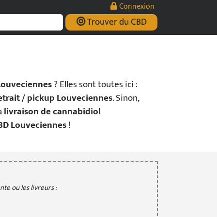
Connexion
Trouver du CBD
Louveciennes
? Elles sont toutes ici :
etrait / pickup Louveciennes
. Sinon,
la
livraison de cannabidiol
CBD Louveciennes
!
te ou les livreurs :