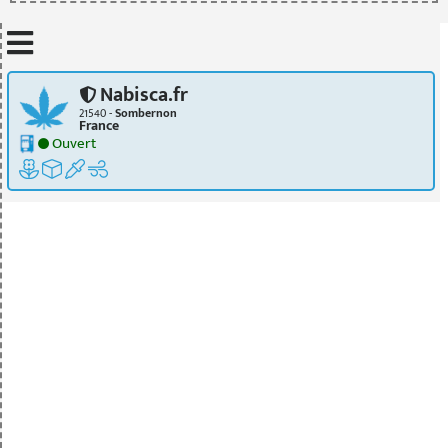
Mettre à jour quand je déplace la carte
Nabisca.fr
21540 -
Sombernon
France
Ouvert