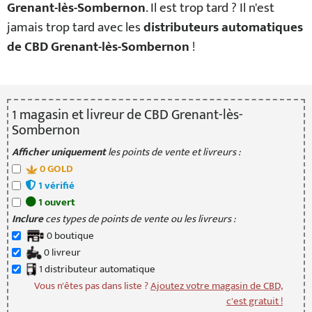
Grenant-lès-Sombernon
. Il est trop tard ? Il n'est
jamais trop tard avec les
distributeurs automatiques
de CBD Grenant-lès-Sombernon
!
1
magasin
et livreur
de CBD Grenant-lès-
Sombernon
Afficher uniquement
les points de vente et livreurs :
0
GOLD
1
vérifié
1
ouvert
Inclure
ces types de points de vente ou les livreurs :
0
boutique
0
livreur
1
distributeur
automatique
Vous n'êtes pas dans liste ?
Ajoutez votre magasin de CBD,
c'est gratuit !