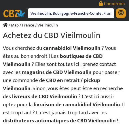
Passer
Connexion
au
contenu
/
Map
/
France
/ Vieilmoulin
Achetez du CBD Vieilmoulin
Vous cherchez du
cannabidiol Vieilmoulin
? Vous
êtes au bon endroit ! Les
boutiques de CBD
Vieilmoulin
? Elles sont toutes ici : prenez contact
avec les
magasins de CBD Vieilmoulin
pour passer
une commande de
CBD en retrait / pickup
Vieilmoulin
. Sinon, vous êtes peut être en recherche
des
livreurs de CBD Vieilmoulin
? C'est ici aussi :
optez pour la
livraison de cannabidiol Vieilmoulin
. Il
est trop tard ? Il n'est jamais trop tard avec les
distributeurs automatiques de CBD Vieilmoulin
!