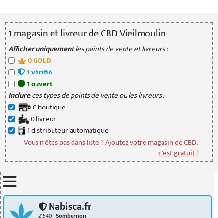
1
magasin
et livreur
de CBD Vieilmoulin
Afficher uniquement
les points de vente et livreurs :
0
GOLD
1
vérifié
1
ouvert
Inclure
ces types de points de vente ou les livreurs :
0
boutique
0
livreur
1
distributeur
automatique
Vous n'êtes pas dans liste ?
Ajoutez votre magasin de CBD,
c'est gratuit !
Mettre à jour quand je déplace la carte
Nabisca.fr
21540 -
Sombernon