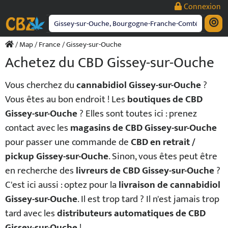
Passer
Connexion
au
contenu
/
Map
/
France
/ Gissey-sur-Ouche
Achetez du CBD Gissey-sur-Ouche
Vous cherchez du
cannabidiol Gissey-sur-Ouche
?
Vous êtes au bon endroit ! Les
boutiques de CBD
Gissey-sur-Ouche
? Elles sont toutes ici : prenez
contact avec les
magasins de CBD Gissey-sur-Ouche
pour passer une commande de
CBD en retrait /
pickup Gissey-sur-Ouche
. Sinon, vous êtes peut être
en recherche des
livreurs de CBD Gissey-sur-Ouche
?
C'est ici aussi : optez pour la
livraison de cannabidiol
Gissey-sur-Ouche
. Il est trop tard ? Il n'est jamais trop
tard avec les
distributeurs automatiques de CBD
Gissey-sur-Ouche
!