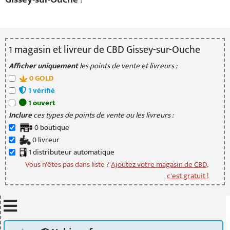
1
magasin
et livreur
de CBD Gissey-sur-Ouche
Afficher uniquement
les points de vente et livreurs :
0
GOLD
1
vérifié
1
ouvert
Inclure
ces types de points de vente ou les livreurs :
0
boutique
0
livreur
1
distributeur
automatique
Vous n'êtes pas dans liste ?
Ajoutez votre magasin de CBD,
c'est gratuit !
Mettre à jour quand je déplace la carte