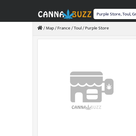
Passer
au
contenu
/
Map
/
France
/
Toul
/ Purple Store