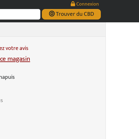
Connexion
Trouver du CBD
z votre avis
ce magasin
hapuis
us