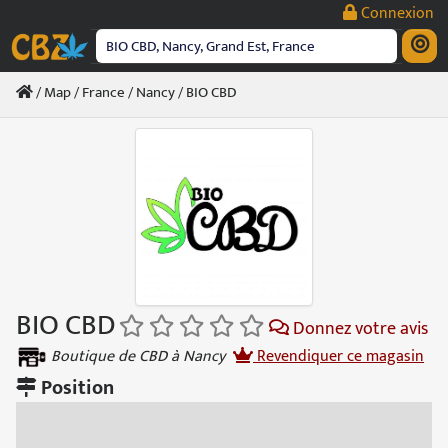
Passer
Connexion
au
contenu
/
Map
/
France
/
Nancy
/ BIO CBD
BIO CBD
Donnez votre avis
Boutique de CBD à Nancy
Revendiquer ce magasin
Position