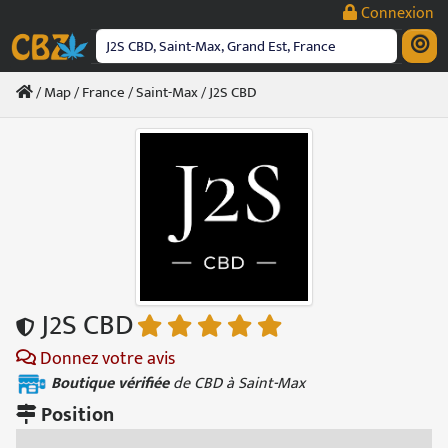
Passer
Connexion
au
contenu
/
Map
/
France
/
Saint-Max
/ J2S CBD
J2S CBD
Donnez votre avis
Boutique vérifiée
de CBD à Saint-Max
Position