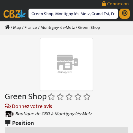
Passer
Connexion
au
contenu
/
Map
/
France
/
Montigny-lès-Metz
/ Green Shop
Green Shop
Donnez votre avis
Boutique de CBD à Montigny-lès-Metz
Position