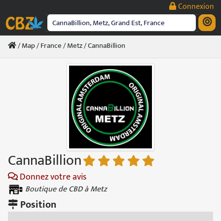
Passer
Connexion
au
contenu
/
Map
/
France
/
Metz
/ CannaBillion
CannaBillion
Donnez votre avis
Boutique de CBD à Metz
Position