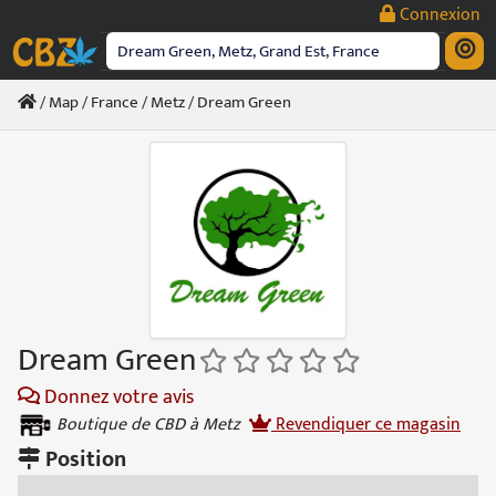
Passer
Connexion
au
contenu
/
Map
/
France
/
Metz
/ Dream Green
Dream Green
Donnez votre avis
Boutique de CBD à Metz
Revendiquer ce magasin
Position