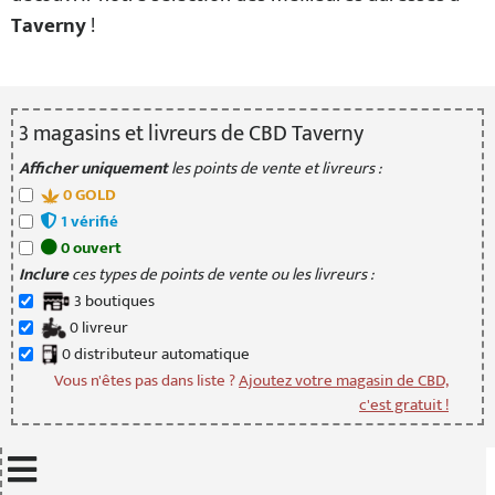
Taverny
!
3
magasin
s
et livreur
s
de CBD Taverny
Afficher uniquement
les points de vente et livreurs :
0
GOLD
1
vérifié
0
ouvert
Inclure
ces types de points de vente ou les livreurs :
3
boutique
s
0
livreur
0
distributeur
automatique
Vous n'êtes pas dans liste ?
Ajoutez votre magasin de CBD,
c'est gratuit !
Mettre à jour quand je déplace la carte