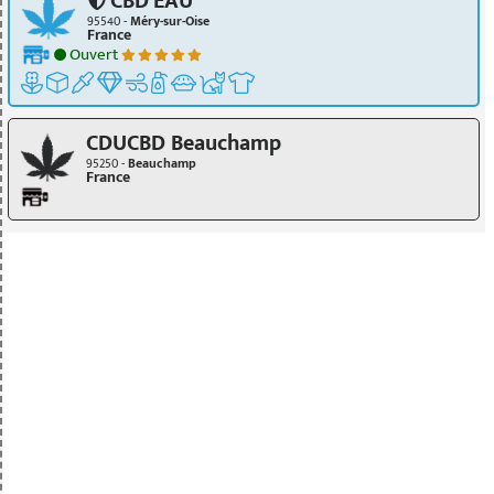
CBD'EAU
95540 -
Méry-sur-Oise
France
Ouvert
CDUCBD Beauchamp
95250 -
Beauchamp
France