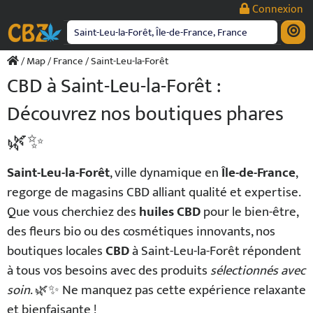
Passer
Connexion
au
contenu
/
Map
/
France
/ Saint-Leu-la-Forêt
CBD à Saint-Leu-la-Forêt :
Découvrez nos boutiques phares
🌿✨
Saint-Leu-la-Forêt
, ville dynamique en
Île-de-France
,
regorge de magasins CBD alliant qualité et expertise.
Que vous cherchiez des
huiles CBD
pour le bien-être,
des fleurs bio ou des cosmétiques innovants, nos
boutiques locales
CBD
à Saint-Leu-la-Forêt répondent
à tous vos besoins avec des produits
sélectionnés avec
soin
. 🌿✨ Ne manquez pas cette expérience relaxante
et bienfaisante !