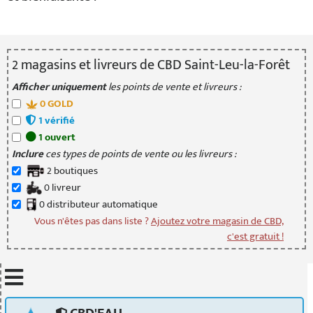
2
magasin
s
et livreur
s
de CBD Saint-Leu-la-Forêt
Afficher uniquement
les points de vente et livreurs :
0
GOLD
1
vérifié
1
ouvert
Inclure
ces types de points de vente ou les livreurs :
2
boutique
s
0
livreur
0
distributeur
automatique
Vous n'êtes pas dans liste ?
Ajoutez votre magasin de CBD,
c'est gratuit !
Mettre à jour quand je déplace la carte