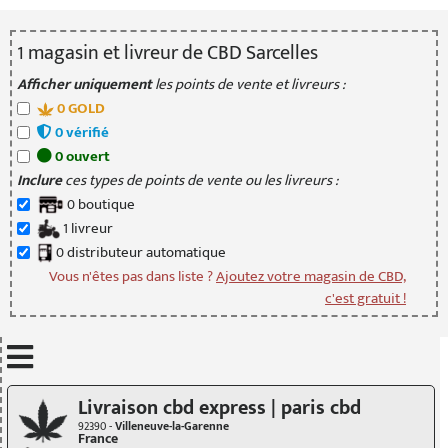
1
magasin
et livreur
de CBD Sarcelles
Afficher uniquement
les points de vente et livreurs :
0
GOLD
0
vérifié
0
ouvert
Inclure
ces types de points de vente ou les livreurs :
0
boutique
1
livreur
0
distributeur
automatique
Vous n'êtes pas dans liste ?
Ajoutez votre magasin de CBD,
c'est gratuit !
Mettre à jour quand je déplace la carte
Livraison cbd express | paris cbd
92390 -
Villeneuve-la-Garenne
France