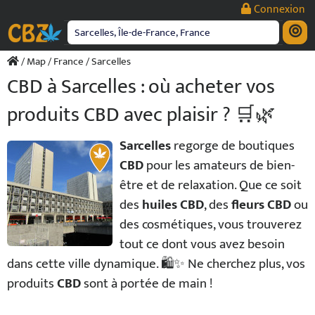
Passer
Connexion
au
contenu
/
Map
/
France
/ Sarcelles
CBD à Sarcelles : où acheter vos
produits CBD avec plaisir ? 🛒🌿
Sarcelles
regorge de boutiques
CBD
pour les amateurs de bien-
être et de relaxation. Que ce soit
des
huiles CBD
, des
fleurs CBD
ou
des cosmétiques, vous trouverez
tout ce dont vous avez besoin
dans cette ville dynamique. 🛍️✨ Ne cherchez plus, vos
produits
CBD
sont à portée de main !