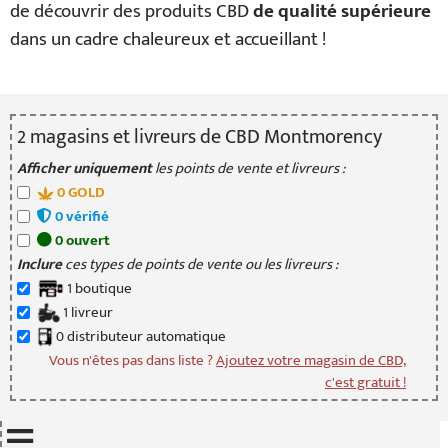
de découvrir des produits CBD
de qualité supérieure
dans un cadre chaleureux et accueillant !
2
magasin
s
et livreur
s
de CBD Montmorency
Afficher uniquement
les points de vente et livreurs :
0
GOLD
0
vérifié
0
ouvert
Inclure
ces types de points de vente ou les livreurs :
1
boutique
1
livreur
0
distributeur
automatique
Vous n'êtes pas dans liste ?
Ajoutez votre magasin de CBD,
c'est gratuit !
Mettre à jour quand je déplace la carte