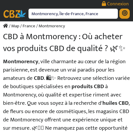
Passer
Connexion
au
contenu
/
Map
/
France
/ Montmorency
CBD à Montmorency : Où acheter
vos produits CBD de qualité ? 🌿✨
Montmorency
, ville charmante au cœur de la région
parisienne, est devenue un vrai paradis pour les
amateurs de
CBD
. 🛍️✨ Retrouvez une sélection variée
de boutiques spécialisées en
produits CBD
à
Montmorency, où qualité et expertise riment avec
bien-être. Que vous soyez à la recherche d'
huiles CBD
,
de fleurs ou encore de cosmétiques, les magasins CBD
de Montmorency offrent une expérience unique et
sur mesure. 🌿💆‍♂️ Ne manquez pas cette opportunité