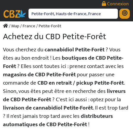
Passer
Connexion
au
contenu
/
Map
/
France
/ Petite-Forêt
Achetez du CBD Petite-Forêt
Vous cherchez du
cannabidiol Petite-Forêt
? Vous
êtes au bon endroit ! Les
boutiques de CBD Petite-
Forêt
? Elles sont toutes ici : prenez contact avec les
magasins de CBD Petite-Forêt
pour passer une
commande de
CBD en retrait / pickup Petite-Forêt
.
Sinon, vous êtes peut être en recherche des
livreurs
de CBD Petite-Forêt
? C'est ici aussi : optez pour la
livraison de cannabidiol Petite-Forêt
. Il est trop tard
? Il n'est jamais trop tard avec les
distributeurs
automatiques de CBD Petite-Forêt
!