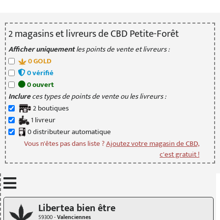
2
magasin
s
et livreur
s
de CBD Petite-Forêt
Afficher uniquement
les points de vente et livreurs :
0
GOLD
0
vérifié
0
ouvert
Inclure
ces types de points de vente ou les livreurs :
2
boutique
s
1
livreur
0
distributeur
automatique
Vous n'êtes pas dans liste ?
Ajoutez votre magasin de CBD,
c'est gratuit !
Mettre à jour quand je déplace la carte
Libertea bien être
59300 -
Valenciennes