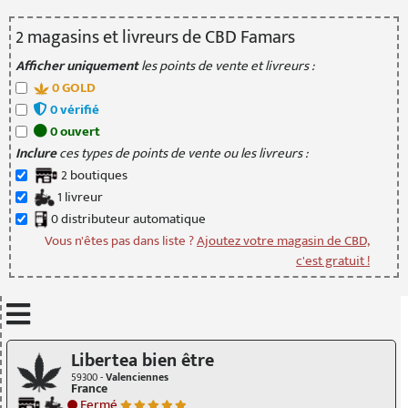
2
magasin
s
et livreur
s
de CBD Famars
Afficher uniquement
les points de vente et livreurs :
0
GOLD
0
vérifié
0
ouvert
Inclure
ces types de points de vente ou les livreurs :
2
boutique
s
1
livreur
0
distributeur
automatique
Vous n'êtes pas dans liste ?
Ajoutez votre magasin de CBD,
c'est gratuit !
Mettre à jour quand je déplace la carte
Libertea bien être
59300 -
Valenciennes
France
Fermé