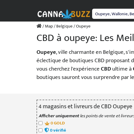
Passer
au
contenu
/
Map
/
Belgique
/ Oupeye
CBD à oupeye: Les Mei
Oupeye
, ville charmante en Belgique, s
éclectique de boutiques CBD proposant des
vous cherchez l'expérience
CBD
ultime à
boutiques sauront vous surprendre par leu
4
magasin
s
et livreur
s
de CBD Oupeye
Afficher uniquement
les points de vente et livreurs
0
GOLD
0
vérifié