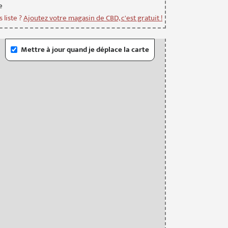
e
 liste ?
Ajoutez votre magasin de CBD, c'est gratuit !
Mettre à jour quand je déplace la carte