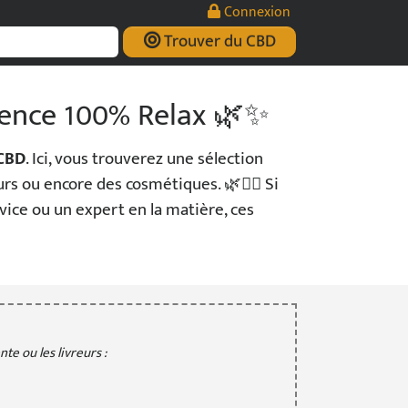
Connexion
Trouver du CBD
ience 100% Relax 🌿✨
CBD
. Ici, vous trouverez une sélection
rs ou encore des cosmétiques. 🌿💆‍♂️ Si
vice ou un expert en la matière, ces
te ou les livreurs :