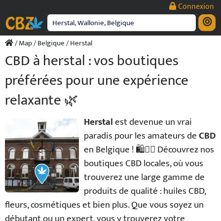
Passer
Connexion
au
contenu
/
Map
/
Belgique
/ Herstal
CBD à herstal : vos boutiques
préférées pour une expérience
relaxante 🌿
Herstal
est devenue un vrai
paradis pour les amateurs de
CBD
en Belgique ! 🛍️💆‍♂️ Découvrez nos
boutiques CBD locales, où vous
trouverez une large gamme de
produits de qualité : huiles CBD,
fleurs, cosmétiques et bien plus. Que vous soyez un
débutant ou un expert, vous y trouverez votre