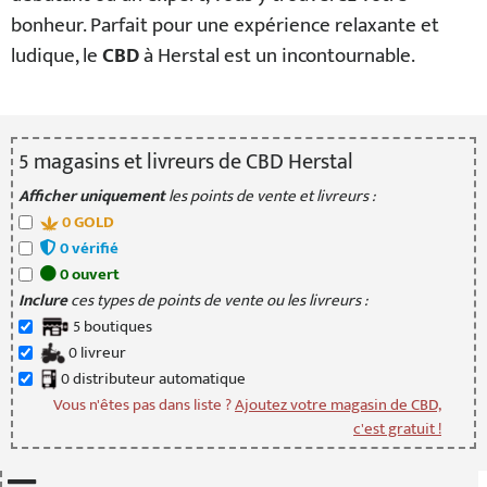
bonheur. Parfait pour une expérience relaxante et
ludique, le
CBD
à Herstal est un incontournable.
5
magasin
s
et livreur
s
de CBD Herstal
Afficher uniquement
les points de vente et livreurs :
0
GOLD
0
vérifié
0
ouvert
Inclure
ces types de points de vente ou les livreurs :
5
boutique
s
0
livreur
0
distributeur
automatique
Vous n'êtes pas dans liste ?
Ajoutez votre magasin de CBD,
c'est gratuit !