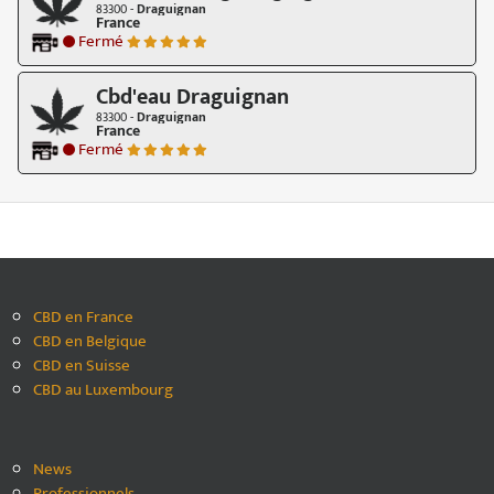
83300 -
Draguignan
France
Fermé
Cbd'eau Draguignan
83300 -
Draguignan
France
Fermé
CBD en France
CBD en Belgique
CBD en Suisse
CBD au Luxembourg
News
Professionnels