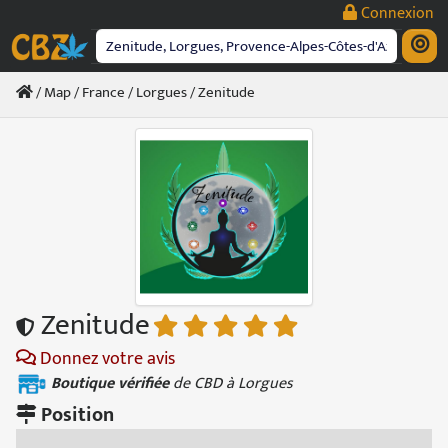
Passer
Connexion
au
contenu
/
Map
/
France
/
Lorgues
/ Zenitude
Zenitude
Donnez votre avis
Boutique vérifiée
de CBD à Lorgues
Position