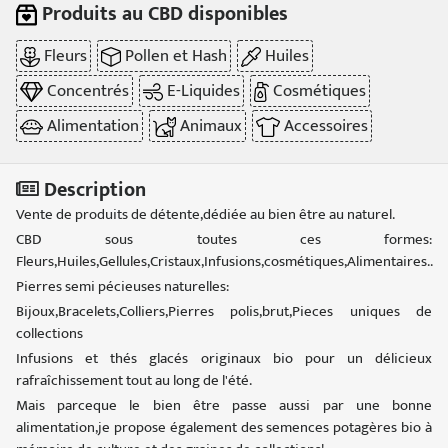
Produits au CBD disponibles
Fleurs
Pollen et Hash
Huiles
Concentrés
E-Liquides
Cosmétiques
Alimentation
Animaux
Accessoires
Description
Vente de produits de détente,dédiée au bien être au naturel.
CBD sous toutes ces formes:
Fleurs,Huiles,Gellules,Cristaux,Infusions,cosmétiques,Alimentaires..
Pierres semi pécieuses naturelles:
Bijoux,Bracelets,Colliers,Pierres polis,brut,Pieces uniques de
collections
Infusions et thés glacés originaux bio pour un délicieux
rafraîchissement tout au long de l'été.
Mais parceque le bien être passe aussi par une bonne
alimentation,je propose également des semences potagères bio à