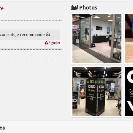
Photos
re
 conseils Je recommande 👍
Signaler
té