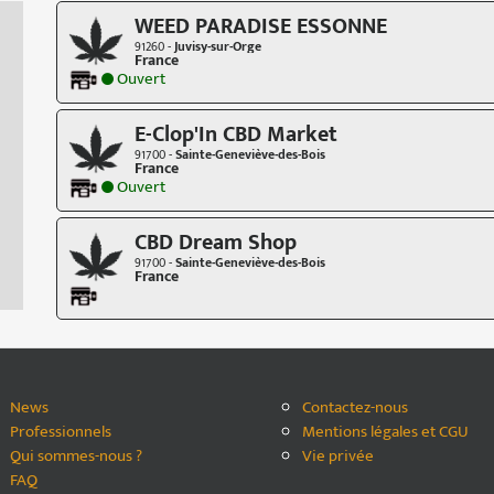
WEED PARADISE ESSONNE
91260 -
Juvisy-sur-Orge
France
Ouvert
E-Clop'In CBD Market
91700 -
Sainte-Geneviève-des-Bois
France
Ouvert
CBD Dream Shop
91700 -
Sainte-Geneviève-des-Bois
France
News
Contactez-nous
Professionnels
Mentions légales et CGU
Qui sommes-nous ?
Vie privée
FAQ