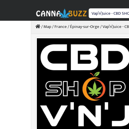
Passer
au
contenu
/
Map
/
France
/
Épinay-sur-Orge
/ Vap’n’Juice - 