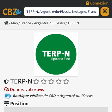
Passer
Connexion
au
contenu
/
Map
/
France
/
Argentré-du-Plessis
/ TERP-N
TERP-N
Donnez votre avis
Boutique vérifiée
de CBD à Argentré-du-Plessis
Position