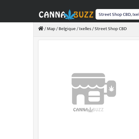
Passer
au
contenu
/
Map
/
Belgique
/
Ixelles
/ Street Shop CBD