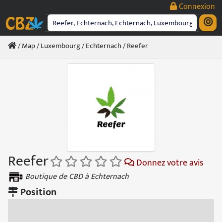
Passer
Connexion
au
contenu
/
Map
/
Luxembourg
/
Echternach
/ Reefer
Reefer
Donnez votre avis
Boutique de CBD à Echternach
Position