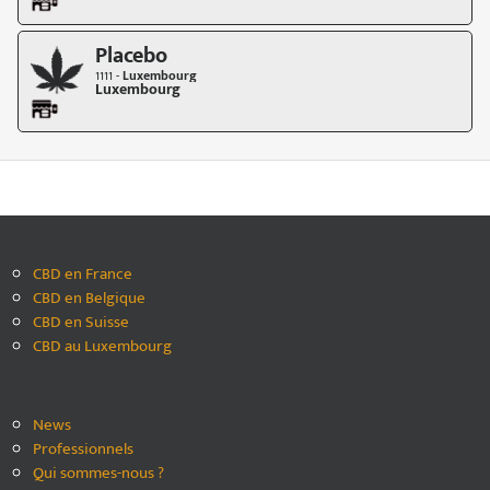
Placebo
1111 -
Luxembourg
Luxembourg
CBD en France
CBD en Belgique
CBD en Suisse
CBD au Luxembourg
News
Professionnels
Qui sommes-nous ?