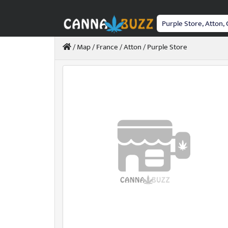
Passer
au
contenu
/
Map
/
France
/
Atton
/ Purple Store