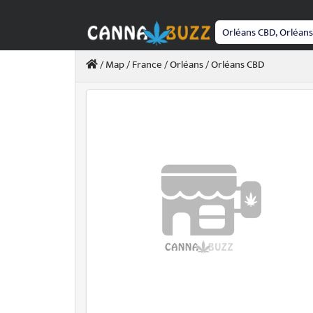
Passer
au
contenu
/
Map
/
France
/
Orléans
/ Orléans CBD